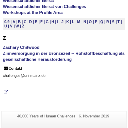
Wissenschaftlicher Beirat
Wissenschaftlicher Beirat von Challenges
Workshops at the Profile Area
0-9
A
B
C
D
E
F
G
H
I
J
K
L
M
N
O
P
Q
R
S
T
U
V
W
Z
Z
Zachary Chitwood
Zinnversorgung in der Bronzezeit -- Rohstoffbeschaffung als
gesellschaftliche Herausforderung
Contakt
challenges@uni-mainz.de
Additional
Page-
Last
40,000 Years of Human Challenges
6. November 2019
Name:
Update:
information