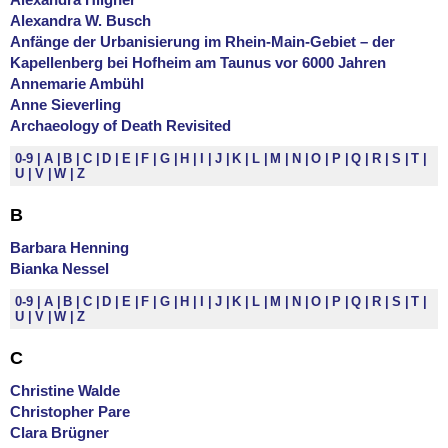
Alexandra W. Busch
Anfänge der Urbanisierung im Rhein-Main-Gebiet – der
Kapellenberg bei Hofheim am Taunus vor 6000 Jahren
Annemarie Ambühl
Anne Sieverling
Archaeology of Death Revisited
0-9
A
B
C
D
E
F
G
H
I
J
K
L
M
N
O
P
Q
R
S
T
U
V
W
Z
B
Barbara Henning
Bianka Nessel
0-9
A
B
C
D
E
F
G
H
I
J
K
L
M
N
O
P
Q
R
S
T
U
V
W
Z
C
Christine Walde
Christopher Pare
Clara Brügner