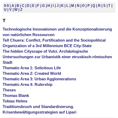
0-9
A
B
C
D
E
F
G
H
I
J
K
L
M
N
O
P
Q
R
S
T
U
V
W
Z
T
Technologische Innovationen und die Konzeptionalisierung
von natürlichen Ressourcen
Tell Chuera: Conflict, Fortification and the Sociopolitical
Organization of a 3rd Millennium BCE City-State
The hidden Cityscape of Vulci. Archäologische
Untersuchungen zur Urbanistik einer etruskisch-römischen
Stadt
Thematic Area 1: Solicitous Life
Thematic Area 2: Created World
Thematic Area 3: Urban Agglomerations
Thematic Area 4: Rulership
Theses
Thomas Blank
Tobias Helms
Traditionsbruch und Standardisierung.
Krisenbewältigungsstrategien auf Lipari