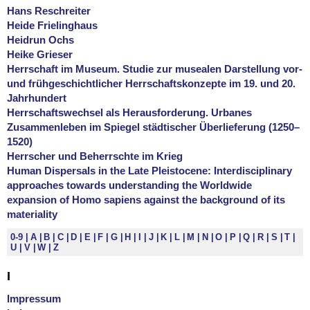
Hans Reschreiter
Heide Frielinghaus
Heidrun Ochs
Heike Grieser
Herrschaft im Museum. Studie zur musealen Darstellung vor-
und frühgeschichtlicher Herrschaftskonzepte im 19. und 20.
Jahrhundert
Herrschaftswechsel als Herausforderung. Urbanes
Zusammenleben im Spiegel städtischer Überlieferung (1250–
1520)
Herrscher und Beherrschte im Krieg
Human Dispersals in the Late Pleistocene: Interdisciplinary
approaches towards understanding the Worldwide
expansion of Homo sapiens against the background of its
materiality
0-9
A
B
C
D
E
F
G
H
I
J
K
L
M
N
O
P
Q
R
S
T
U
V
W
Z
I
Impressum