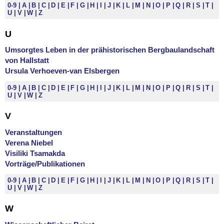
0-9
A
B
C
D
E
F
G
H
I
J
K
L
M
N
O
P
Q
R
S
T
U
V
W
Z
U
Umsorgtes Leben in der prähistorischen Bergbaulandschaft
von Hallstatt
Ursula Verhoeven-van Elsbergen
0-9
A
B
C
D
E
F
G
H
I
J
K
L
M
N
O
P
Q
R
S
T
U
V
W
Z
V
Veranstaltungen
Verena Niebel
Visiliki Tsamakda
Vorträge/Publikationen
0-9
A
B
C
D
E
F
G
H
I
J
K
L
M
N
O
P
Q
R
S
T
U
V
W
Z
W