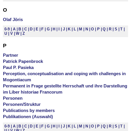
O
Olaf Jöris
0-9
A
B
C
D
E
F
G
H
I
J
K
L
M
N
O
P
Q
R
S
T
U
V
W
Z
P
Partner
Patrick Papenbrock
Paul P. Pasieka
Perception, conceptualisation and coping with challenges in
Mogontiacum
Permanent in Frage gestellte Herrschaft und ihre Darstellung
im Liber historiae Francorum
Personen
Personen/Struktur
Publications by members
Publikationen (Auswahl)
0-9
A
B
C
D
E
F
G
H
I
J
K
L
M
N
O
P
Q
R
S
T
U
V
W
Z