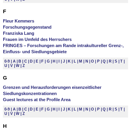
F
Fleur Kemmers
Forschungsgegenstand
Franziska Lang
Frauen im Umfeld des Herrschers
FRINGES – Forschungen am Rande intrakultureller Grenz-,
Einfluss- und Siedlungsgebiete
0-9
A
B
C
D
E
F
G
H
I
J
K
L
M
N
O
P
Q
R
S
T
U
V
W
Z
G
Grenzen und Herausforderungen eisenzeitlicher
Siedlungskonzentrationen
Guest lectures at the Profile Area
0-9
A
B
C
D
E
F
G
H
I
J
K
L
M
N
O
P
Q
R
S
T
U
V
W
Z
H