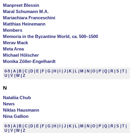
Manpreet Blessin
Maral Schumann M.A.
Mariachiara Franceschini
Matthias Heinemann
Members
Memoria in the Byzantine World, ca. 500–1500
Merav Mack
Meta Area
Michael Hölscher
Monika Zöller-Engelhardt
0-9
A
B
C
D
E
F
G
H
I
J
K
L
M
N
O
P
Q
R
S
T
U
V
W
Z
N
Nataliia Chub
News
Niklas Hausmann
Nina Gallion
0-9
A
B
C
D
E
F
G
H
I
J
K
L
M
N
O
P
Q
R
S
T
U
V
W
Z