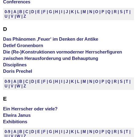
Conferences
0-9
A
B
C
D
E
F
G
H
I
J
K
L
M
N
O
P
Q
R
S
T
U
V
W
Z
D
Das Phänomen ‚Feuer‘ im Denken der Antike
Detlef Gronenborn
Die (Re-)Konstruktionen vormoderner Herrscherfiguren
zwischen Herausforderung und Behauptung
Disciplines
Doris Prechel
0-9
A
B
C
D
E
F
G
H
I
J
K
L
M
N
O
P
Q
R
S
T
U
V
W
Z
E
Ein Herrscher oder viele?
Elwira Janus
Exhibitions
0-9
A
B
C
D
E
F
G
H
I
J
K
L
M
N
O
P
Q
R
S
T
U
V
W
Z