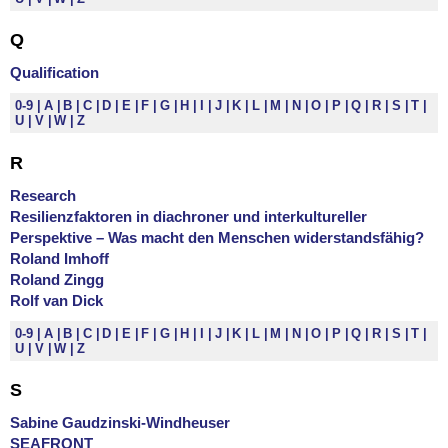
Q
Qualification
0-9
A
B
C
D
E
F
G
H
I
J
K
L
M
N
O
P
Q
R
S
T
U
V
W
Z
R
Research
Resilienzfaktoren in diachroner und interkultureller
Perspektive – Was macht den Menschen widerstandsfähig?
Roland Imhoff
Roland Zingg
Rolf van Dick
0-9
A
B
C
D
E
F
G
H
I
J
K
L
M
N
O
P
Q
R
S
T
U
V
W
Z
S
Sabine Gaudzinski-Windheuser
SEAFRONT