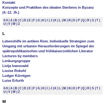
Kontakt
Konzepte und Praktiken des idealen Sterbens in Byzanz
(4.-12. Jh.)
0-9
A
B
C
D
E
F
G
H
I
J
K
L
M
N
O
P
Q
R
S
T
U
V
W
Z
L
Lebenshilfe im antiken Rom. Individuelle Strategien zum
Umgang mit urbanen Herausforderungen im Spiegel der
spätrepublikanischen und frühkaiserzeitlichen Literatur
Lectures by members
Lenkungsgruppe
Livija Ivanovaité
Louise Rokohl
Ludger Körntgen
Luise Erfurth
0-9
A
B
C
D
E
F
G
H
I
J
K
L
M
N
O
P
Q
R
S
T
U
V
W
Z
M