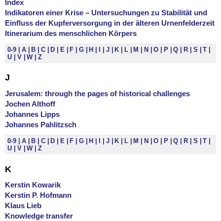
Index
Indikatoren einer Krise – Untersuchungen zu Stabilität und
Einfluss der Kupferversorgung in der älteren Urnenfelderzeit
Itinerarium des menschlichen Körpers
0-9
A
B
C
D
E
F
G
H
I
J
K
L
M
N
O
P
Q
R
S
T
U
V
W
Z
J
Jerusalem: through the pages of historical challenges
Jochen Althoff
Johannes Lipps
Johannes Pahlitzsch
0-9
A
B
C
D
E
F
G
H
I
J
K
L
M
N
O
P
Q
R
S
T
U
V
W
Z
K
Kerstin Kowarik
Kerstin P. Hofmann
Klaus Lieb
Knowledge transfer