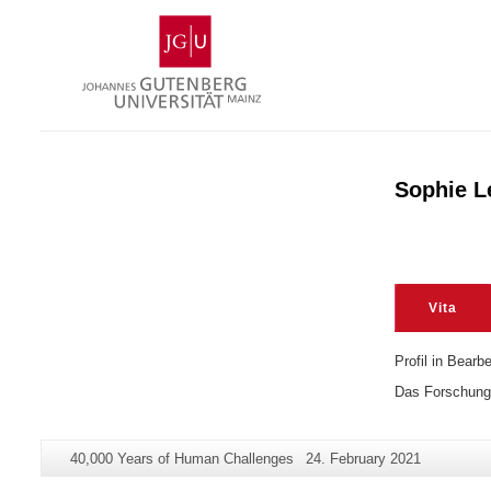
Skip
Johannes
to
Gutenberg
content
University
Mainz
Sophie 
Vita
Profil in Bearb
Das Forschungs
Additional
Page-
Last
40,000 Years of Human Challenges
24. February 2021
information
Name:
Update: