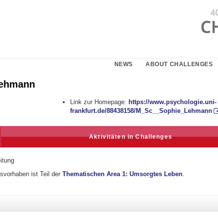
NEWS
ABOUT CHALLENGES
Lehmann
Link zur Homepage:
https://www.psychologie.uni-
frankfurt.de/88438158/M_Sc__Sophie_Lehmann
Aktivitäten in Challenges
eitung
vorhaben ist Teil der
Thematischen Area 1: Umsorgtes Leben
.