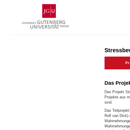
Skip
Johannes
to
Gutenberg
content
University
Mainz
Stressbe
Pr
Das Projekt
Das Projekt St
Projekte aus m
sind.
Das Teilprojek
Rolf van Dick)
Wahrnehmungen 
Wahrnehmungen 