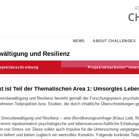
NEWS
ABOUT CHALLENGES
wältigung und Resilienz
ojektbeschreibung
Projektmitarbeiter*inne
 ist Teil der
Thematischen Area 1: Umsorgtes Lebe
ressbewältigung und Resilienz besteht gemäß der Forschungspraxis psycholo
ehreren Teilprojekten bzw. Studien, die durch inhaltliche Überschneidungen 
t
Stressbewältigung und Resilienz – eine Bevölkerungsumfrage
(Klaus Lieb, R
 nimmt repräsentative psychologische und lebenswissenschaftliche Erhebung
von Stress vor. Diese sollen auch Impulse für die Untersuchung vergangen
liefern und bieten zugleich ein wertvolles Korrektiv. Folgende konkrete Teil