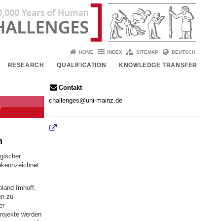
HOME
INDEX
SITEMAP
DEUTSCH
RESEARCH
QUALIFICATION
KNOWLEDGE TRANSFER
Contakt
challenges@uni-mainz.de
n
n
gischer
gekennzeichnet
oland Imhoff,
en zu
er
projekte werden