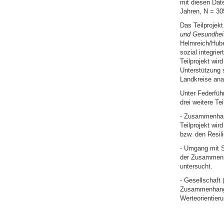
mit diesen Dat
Jahren, N = 30
Das Teilprojek
und Gesundhei
Helmreich/Hube
sozial integrie
Teilprojekt wir
Unterstützung s
Landkreise ana
Unter Federführ
drei weitere Te
- Zusammenhang
Teilprojekt wi
bzw. den Resil
- Umgang mit S
der Zusammenh
untersucht.
- Gesellschaft 
Zusammenhang z
Werteorientieru