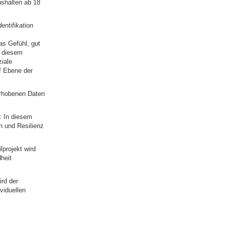
ushalten ab 18
entifikation
as Gefühl, gut
n diesem
ziale
f Ebene der
 erhobenen Daten
: In diesem
n und Resilienz
projekt wird
heit
ird der
viduellen