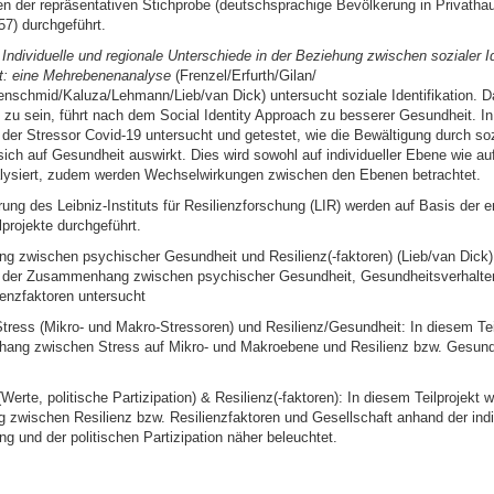
en der repräsentativen Stichprobe (deutschsprachige Bevölkerung in Privatha
57) durchgeführt.
t
Individuelle und regionale Unterschiede in der Beziehung zwischen sozialer Id
t: eine Mehrebenenanalyse
(Frenzel/Erfurth/Gilan/
nschmid/Kaluza/Lehmann/Lieb/van Dick) untersucht soziale Identifikation. D
rt zu sein, führt nach dem Social Identity Approach zu besserer Gesundheit. I
d der Stressor Covid-19 untersucht und getestet, wie die Bewältigung durch so
ich auf Gesundheit auswirkt. Dies wird sowohl auf individueller Ebene wie au
lysiert, zudem werden Wechselwirkungen zwischen den Ebenen betrachtet.
ung des Leibniz-Instituts für Resilienzforschung (LIR) werden auf Basis der
ilprojekte durchgeführt.
 zwischen psychischer Gesundheit und Resilienz(-faktoren) (Lieb/van Dick)
rd der Zusammenhang zwischen psychischer Gesundheit, Gesundheitsverhalte
ienzfaktoren untersucht
tress (Mikro- und Makro-Stressoren) und Resilienz/Gesundheit: In diesem Teil
ang zwischen Stress auf Mikro- und Makroebene und Resilienz bzw. Gesund
(Werte, politische Partizipation) & Resilienz(-faktoren): In diesem Teilprojekt w
wischen Resilienz bzw. Resilienzfaktoren und Gesellschaft anhand der indi
ng und der politischen Partizipation näher beleuchtet.