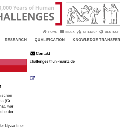
HOME
INDEX
SITEMAP
DEUTSCH
RESEARCH
QUALIFICATION
KNOWLEDGE TRANSFER
Contakt
challenges@uni-mainz.de
n
n
nischen
ia (Gr.
hat, war
iche der
er Byzantiner