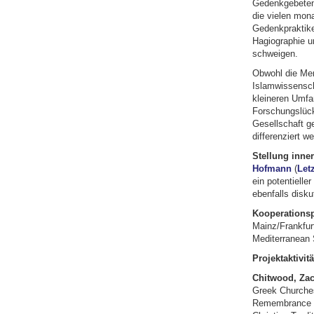
Gedenkgebeten,
die vielen mon
Gedenkpraktike
Hagiographie u
schweigen.
Obwohl die Memo
Islamwissenscha
kleineren Umfan
Forschungslücke
Gesellschaft g
differenziert w
Stellung inne
Hofmann
(
Let
ein potentielle
ebenfalls disku
Kooperationsp
Mainz/Frankfur
Mediterranean S
Projektaktivitä
Chitwood, Za
Greek Churches.
Remembrance in