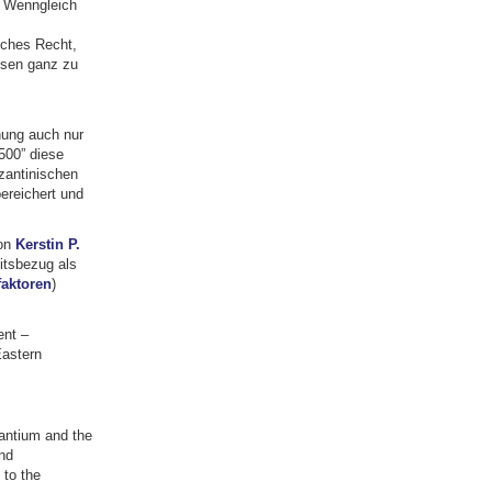
. Wenngleich
iches Recht,
ssen ganz zu
hung auch nur
500” diese
yzantinischen
ereichert und
on
Kerstin P.
itsbezug als
faktoren
)
ent –
astern
zantium and the
nd
to the