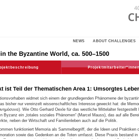
NEWS
ABOUT CHALLENGES
in the Byzantine World, ca. 500–1500
ojektbeschreibung
Projektmitarbeiter*inne
 ist Teil der
Thematischen Area 1: Umsorgtes Lebe
ationsvorhaben widmet sich einem der grundlegenden Phänomene der byzanti
as bisher nur vereinzelt wissenschaftliches Interesse geweckt hat: die Memor
νημόσυνα). Wie Otto Gerhard Oexle für das westliche Mittelalter festgestellt 
n Byzanz ein „totales soziales Phänomen“ (Marcel Mauss), das auf alle Bere
rkte, neben der Wirtschaft und Familienleben auch auf die Politik.
mmen funktioniert Memoria als Sammelbegriff, der die Ideen und Praktiken d
oration sowie das Gedenken an die Toten umfasst. Diese Praxis bestand in