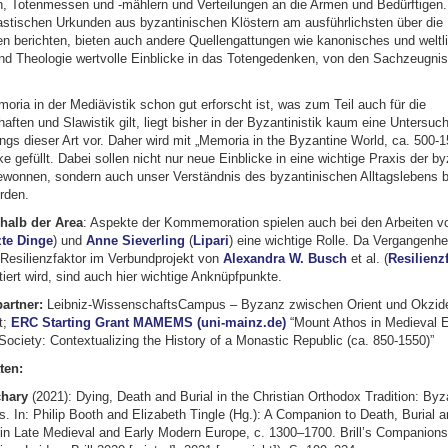
 Totenmessen und -mählern und Verteilungen an die Armen und Bedürftigen
astischen Urkunden aus byzantinischen Klöstern am ausführlichsten über die
n berichten, bieten auch andere Quellengattungen wie kanonisches und weltl
nd Theologie wertvolle Einblicke in das Totengedenken, von den Sachzeugni
ria in der Mediävistik schon gut erforscht ist, was zum Teil auch für die
ften und Slawistik gilt, liegt bisher in der Byzantinistik kaum eine Untersuc
gs dieser Art vor. Daher wird mit „Memoria in the Byzantine World, ca. 500-1
 gefüllt. Dabei sollen nicht nur neue Einblicke in eine wichtige Praxis der b
ewonnen, sondern auch unser Verständnis des byzantinischen Alltagslebens b
erden.
rhalb der Area
: Aspekte der Kommemoration spielen auch bei den Arbeiten v
zte Dinge
) und
Anne Sieverling
(
Lipari
) eine wichtige Rolle. Da Vergangenhe
r Resilienzfaktor im Verbundprojekt von
Alexandra W. Busch
et al. (
Resilienz
tiert wird, sind auch hier wichtige Anknüpfpunkte.
artner:
Leibniz-WissenschaftsCampus – Byzanz zwischen Orient und Okzid
t;
ERC Starting Grant MAMEMS (uni-mainz.de)
“Mount Athos in Medieval E
ociety: Contextualizing the History of a Monastic Republic (ca. 850-1550)”
ten:
chary
(2021): Dying, Death and Burial in the Christian Orthodox Tradition: By
 In: Philip Booth and Elizabeth Tingle (Hg.): A Companion to Death, Burial a
 Late Medieval and Early Modern Europe, c. 1300–1700. Brill’s Companions 