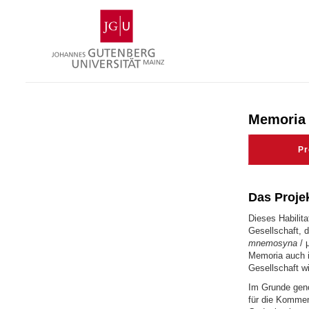
Skip
Johannes
to
Gutenberg
content
University
Mainz
Memoria 
Pr
Das Projekt
Dieses Habilit
Gesellschaft, d
mnemosyna
/ μ
Memoria auch i
Gesellschaft wi
Im Grunde geno
für die Kommem